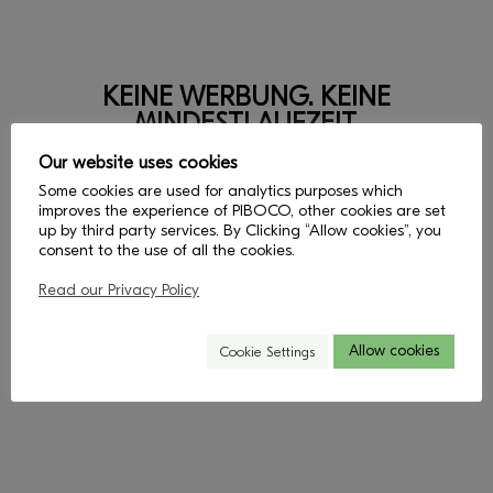
KEINE WERBUNG. KEINE
MINDESTLAUFZEIT.
Our website uses cookies
Erhalte Zugang zu allen
Some cookies are used for analytics purposes which
improves the experience of PIBOCO, other cookies are set
PIBOCO-Bilderbüchern
up by third party services. By Clicking “Allow cookies”, you
consent to the use of all the cookies.
und jede Woche zu einem
neu ausgewählten Buch.
Read our Privacy Policy
Allow cookies
Cookie Settings
Lass uns zusammen lesen!