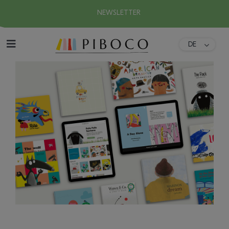
NEWSLETTER
DE
DA
Home
FR
ES
Über uns
EN
IT
Kollektion
Download