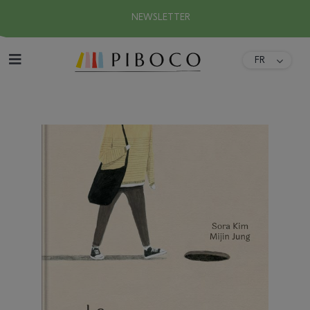
NEWSLETTER
FR
DA
Accueil
ES
EN
À propos
DE
IT
Collection
Download